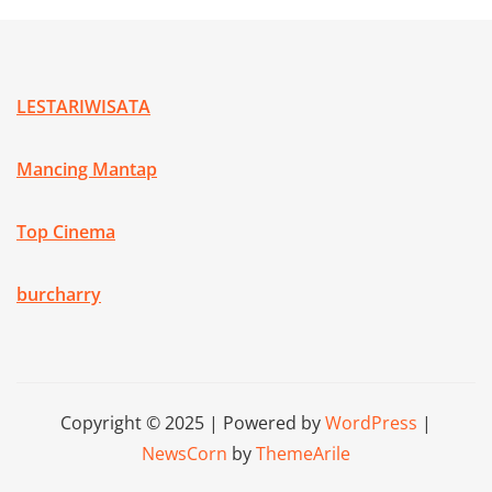
LESTARIWISATA
Mancing Mantap
Top Cinema
burcharry
Copyright © 2025 | Powered by
WordPress
|
NewsCorn
by
ThemeArile