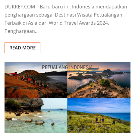
DUKREF.COM – Baru-baru ini, Indonesia mendapatkan
penghargaan sebagai Destinasi Wisata Petualangan
Terbaik di Asia dari World Travel Awards 2024.
Penghargaan…
READ MORE