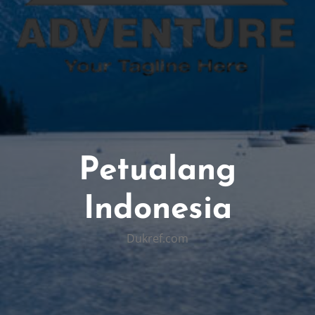
Petualang
Indonesia
Dukref.com