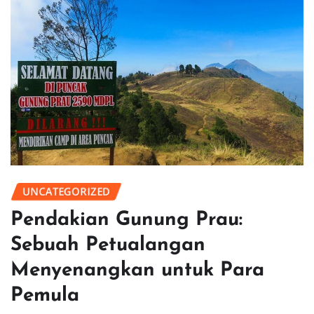
UNCATEGORIZED
Pendakian Gunung Prau:
Sebuah Petualangan
Menyenangkan untuk Para
Pemula