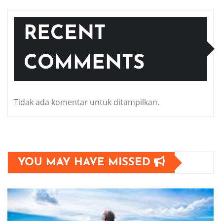
RECENT
COMMENTS
Tidak ada komentar untuk ditampilkan.
YOU MAY HAVE MISSED