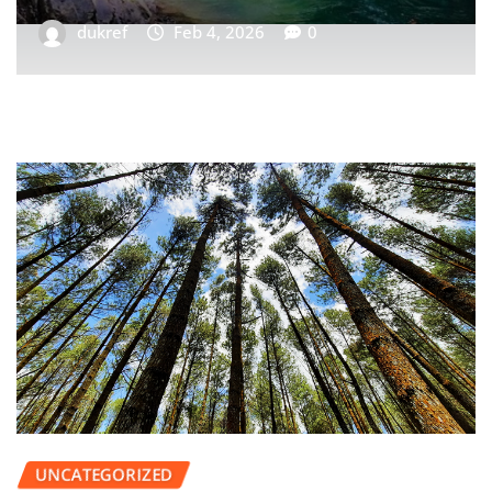
dukref
Jan 15, 2026
0
UNCATEGORIZED