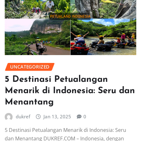
UNCATEGORIZED
5 Destinasi Petualangan
Menarik di Indonesia: Seru dan
Menantang
dukref
Jan 13, 2025
0
5 Destinasi Petualangan Menarik di Indonesia: Seru
dan Menantang DUKREF.COM – Indonesia, dengan