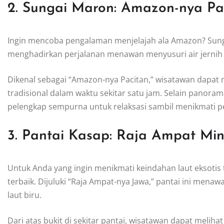
2. Sungai Maron: Amazon-nya Pa
Ingin mencoba pengalaman menjelajah ala Amazon? Sungai
menghadirkan perjalanan menawan menyusuri air jernih y
Dikenal sebagai “Amazon-nya Pacitan,” wisatawan dapa
tradisional dalam waktu sekitar satu jam. Selain panor
pelengkap sempurna untuk relaksasi sambil menikmati p
3. Pantai Kasap: Raja Ampat Min
Untuk Anda yang ingin menikmati keindahan laut eksotis t
terbaik. Dijuluki “Raja Ampat-nya Jawa,” pantai ini me
laut biru.
Dari atas bukit di sekitar pantai, wisatawan dapat meli