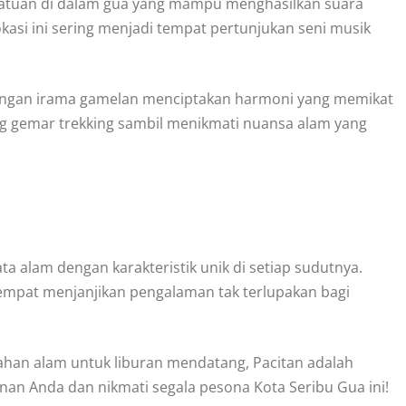
tuan di dalam gua yang mampu menghasilkan suara
okasi ini sering menjadi tempat pertunjukan seni musik
 dengan irama gamelan menciptakan harmoni yang memikat
yang gemar trekking sambil menikmati nuansa alam yang
a alam dengan karakteristik unik di setiap sudutnya.
 tempat menjanjikan pengalaman tak terlupakan bagi
dahan alam untuk liburan mendatang, Pacitan adalah
lanan Anda dan nikmati segala pesona Kota Seribu Gua ini!