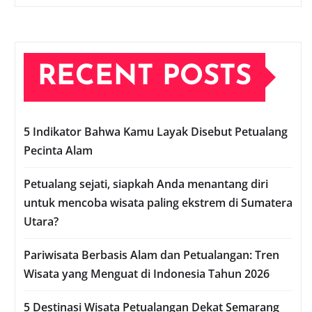
RECENT POSTS
5 Indikator Bahwa Kamu Layak Disebut Petualang
Pecinta Alam
Petualang sejati, siapkah Anda menantang diri
untuk mencoba wisata paling ekstrem di Sumatera
Utara?
Pariwisata Berbasis Alam dan Petualangan: Tren
Wisata yang Menguat di Indonesia Tahun 2026
5 Destinasi Wisata Petualangan Dekat Semarang