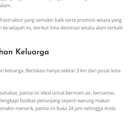
 alam.
rastruktur yang semakin baik serta promosi wisata yang
e wilayah ini, berikut lima destinasi wisata alam terbaik
lihan Keluarga
 keluarga. Berlokasi hanya sekitar 3 km dari pusat kota
abat, pantai ini ideal untuk bermain air, bersantai,
 dilengkapi fasilitas penunjang seperti warung makan
makin menarik, pantai ini buka 24 jam sehingga Anda