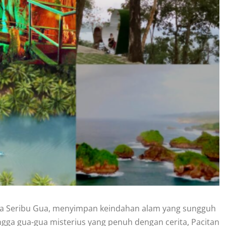
ota Seribu Gua, menyimpan keindahan alam yang sungguh
gga gua-gua misterius yang penuh dengan cerita, Pacitan