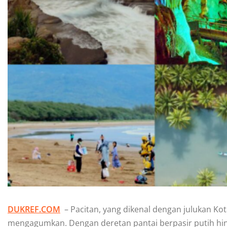
DUKREF.COM
– Pacitan, yang dikenal dengan julukan K
mengagumkan. Dengan deretan pantai berpasir putih hin