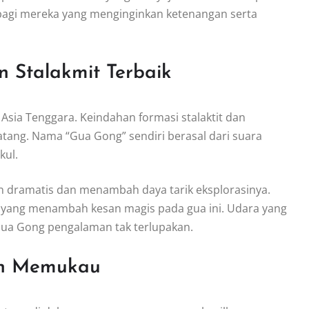
 bagi mereka yang menginginkan ketenangan serta
n Stalakmit Terbaik
Asia Tenggara. Keindahan formasi stalaktit dan
ang. Nama “Gua Gong” sendiri berasal dari suara
kul.
 dramatis dan menambah daya tarik eksplorasinya.
 yang menambah kesan magis pada gua ini. Udara yang
 Gua Gong pengalaman tak terlupakan.
an Memukau