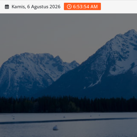
Skip
Kamis, 6 Agustus 2026
6:53:56 AM
to
content