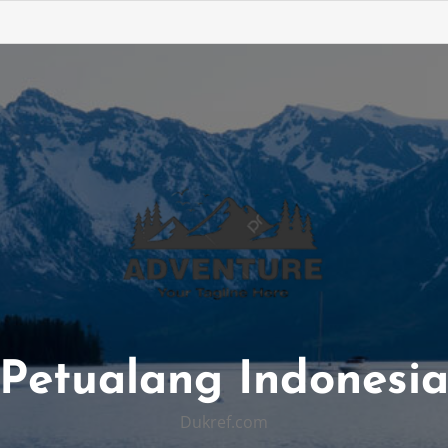
Petualang Indonesi
Dukref.com