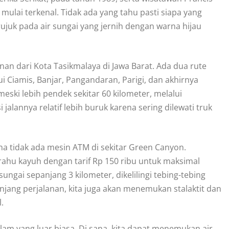
ulai terkenal. Tidak ada yang tahu pasti siapa yang
ujuk pada air sungai yang jernih dengan warna hijau
an dari Kota Tasikmalaya di Jawa Barat. Ada dua rute
ui Ciamis, Banjar, Pangandaran, Parigi, dan akhirnya
 meski lebih pendek sekitar 60 kilometer, melalui
jalannya relatif lebih buruk karena sering dilewati truk
na tidak ada mesin ATM di sekitar Green Canyon.
ahu kayuh dengan tarif Rp 150 ribu untuk maksimal
gai sepanjang 3 kilometer, dikelilingi tebing-tebing
jang perjalanan, kita juga akan menemukan stalaktit dan
.
m yang luar biasa. Di sana, kita dapat menemukan air