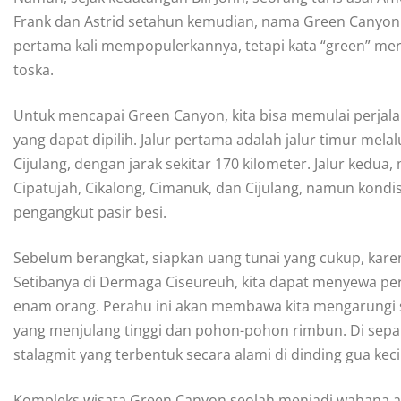
Frank dan Astrid setahun kemudian, nama Green Canyon m
pertama kali mempopulerkannya, tetapi kata “green” mer
toska.
Untuk mencapai Green Canyon, kita bisa memulai perjalan
yang dapat dipilih. Jalur pertama adalah jalur timur melal
Cijulang, dengan jarak sekitar 170 kilometer. Jalur kedua,
Cipatujah, Cikalong, Cimanuk, dan Cijulang, namun kondisi 
pengangkut pasir besi.
Sebelum berangkat, siapkan uang tunai yang cukup, kare
Setibanya di Dermaga Ciseureuh, kita dapat menyewa per
enam orang. Perahu ini akan membawa kita mengarungi sun
yang menjulang tinggi dan pohon-pohon rimbun. Di sepan
stalagmit yang terbentuk secara alami di dinding gua kecil
Kompleks wisata Green Canyon seolah menjadi wahana ala