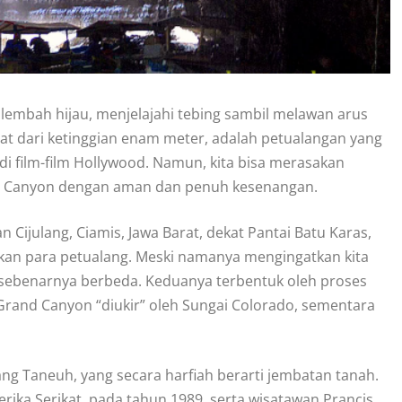
 lembah hijau, menjelajahi tebing sambil melawan arus
t dari ketinggian enam meter, adalah petualangan yang
di film-film Hollywood. Namun, kita bisa merasakan
en Canyon dengan aman dan penuh kesenangan.
 Cijulang, Ciamis, Jawa Barat, dekat Pantai Batu Karas,
kan para petualang. Meski namanya mengingatkan kita
i sebenarnya berbeda. Keduanya terbentuk oleh proses
Grand Canyon “diukir” oleh Sungai Colorado, sementara
g Taneuh, yang secara harfiah berarti jembatan tanah.
erika Serikat, pada tahun 1989, serta wisatawan Prancis