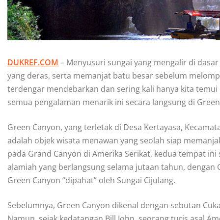
DUKREF.COM
– Menyusuri sungai yang mengalir di dasar
yang deras, serta memanjat batu besar sebelum melompa
terdengar mendebarkan dan sering kali hanya kita temui 
semua pengalaman menarik ini secara langsung di Gre
Green Canyon, yang terletak di Desa Kertayasa, Kecamatan
adalah objek wisata menawan yang seolah siap memanja
pada Grand Canyon di Amerika Serikat, kedua tempat in
alamiah yang berlangsung selama jutaan tahun, dengan 
Green Canyon “dipahat” oleh Sungai Cijulang.
Sebelumnya, Green Canyon dikenal dengan sebutan Cukan
Namun, sejak kedatangan Bill John, seorang turis asal Am