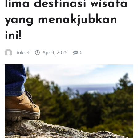
lima destinasi wisata
yang menakjubkan
ini!
dukref
Apr 9, 2025
0