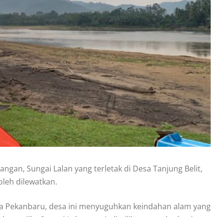
gan, Sungai Lalan yang terletak di Desa Tanjung Belit,
oleh dilewatkan.
ota Pekanbaru, desa ini menyuguhkan keindahan alam yang