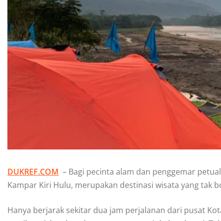
DUKREF.COM
– Bagi pecinta alam dan penggemar petualan
Kampar Kiri Hulu, merupakan destinasi wisata yang tak b
Hanya berjarak sekitar dua jam perjalanan dari pusat K